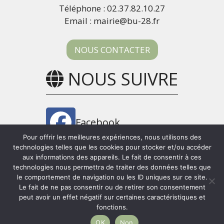
Téléphone : 02.37.82.10.27
Email : mairie@bu-28.fr
NOUS CONTACTER
NOUS SUIVRE
Facebook
Pour offrir les meilleures expériences, nous utilisons des
technologies telles que les cookies pour stocker et/ou accéder
Panneau Pocket
aux informations des appareils. Le fait de consentir à ces
technologies nous permettra de traiter des données telles que
le comportement de navigation ou les ID uniques sur ce site.
Le fait de ne pas consentir ou de retirer son consentement
peut avoir un effet négatif sur certaines caractéristiques et
Copyright © 2026 Bû -
Mentions légales
fonctions.
OK
Non