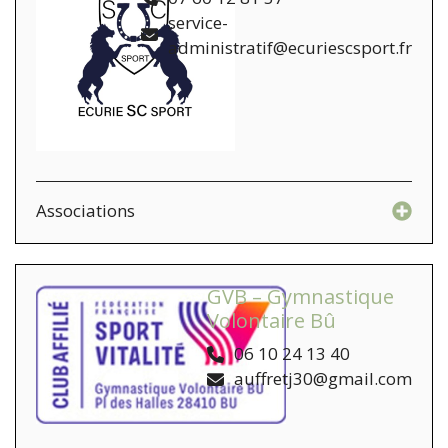
service-
administratif@ecuriescsport.fr
Associations
GVB – Gymnastique
Volontaire Bû
06 10 24 13 40
auffretj30@gmail.com