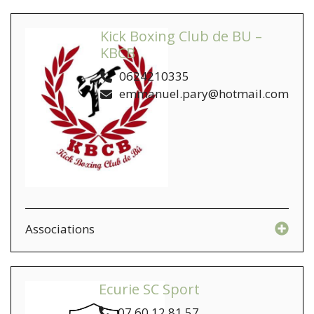
Kick Boxing Club de BU –
KBCB
0624210335
emmanuel.pary@hotmail.com
Associations
Ecurie SC Sport
07 60 12 81 57