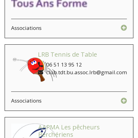
Associations
LRB Tennis de Table
06 51 13 95 12
club.tdt.bu.assoc.lrb@gmail.com
Associations
AAPMA Les pêcheurs
Berchériens