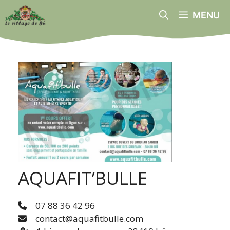
Aller
MENU
au
contenu
AQUAFIT’BULLE
07 88 36 42 96
contact@aquafitbulle.com