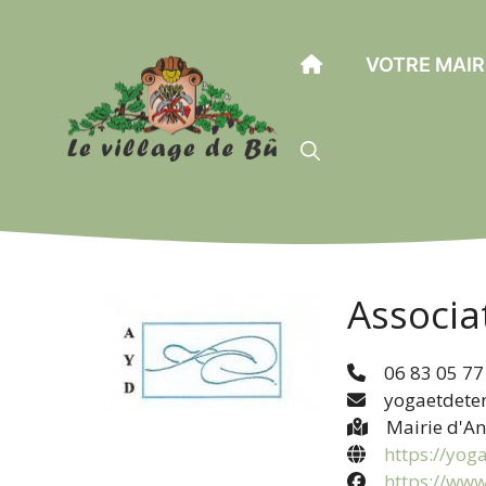
Aller
au
VOTRE MAIR
contenu
Associa
06 83 05 77
yogaetdete
Mairie d'A
https://yog
https://ww