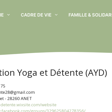
IE
CADRE DE VIE
FAMILLE & SOLIDAR
tion Yoga et Détente (AYD)
 75
nte28@gmail.com
net - 28260 ANET
adetente.wixsite.com/website
w.facebook.com/groups/329625804278356/