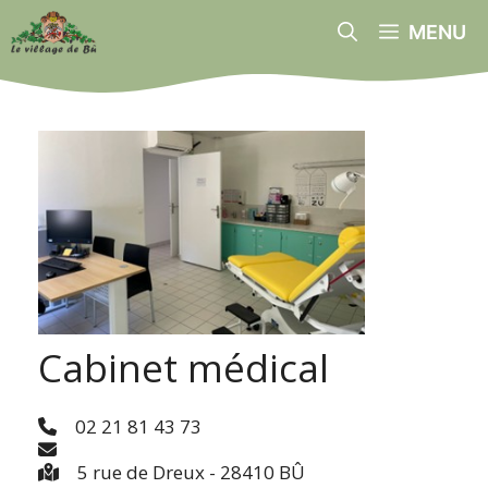
Aller
MENU
au
contenu
Cabinet médical
02 21 81 43 73
5 rue de Dreux - 28410 BÛ