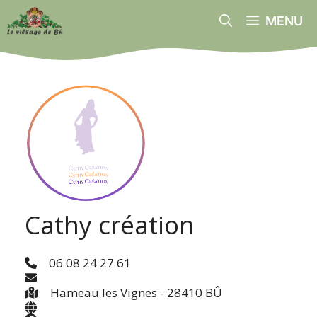
Aller
MENU
au
contenu
Cathy création
06 08 24 27 61
Hameau les Vignes - 28410 BÛ