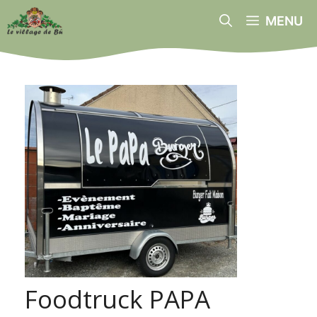
Aller
MENU
au
contenu
Foodtruck PAPA