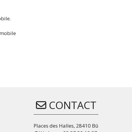
bile.
omobile
CONTACT
Places des Halles, 28410 Bû